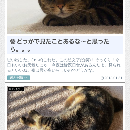
どっかで見たことあるな～と思った
ら。。。
思い出した。('◉⌓◉’)これだ、この絵文字だ(笑)！そっくり！今
日もいいお天気だにゃー今夜は皆既日食があるんだよ。見られ
るといいね。夜は雲が多いらしいのでどうかな。
2018.01.31
猫のはなし