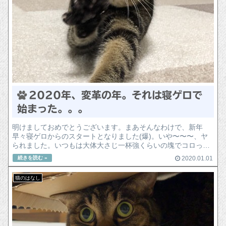
2020年、変革の年。それは寝ゲロで
始まった。。。
明けましておめでとうございます。まあそんなわけで、新年
早々寝ゲロからのスタートとなりました(爆)。いや〜〜〜、ヤ
られました。いつもは大体大さじ一杯強くらいの塊でコロっと
吐くのに、なぜかこの日に限ってわざわざ水をたっぷりと飲
2020.01.01
み、朝ご飯の残りを...
猫のはなし