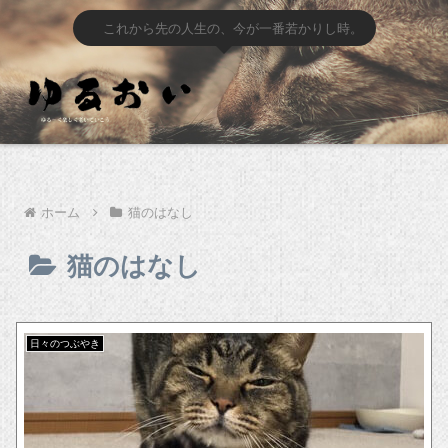
これから先の人生の、今が一番若かりし時。
ホーム
猫のはなし
猫のはなし
日々のつぶやき