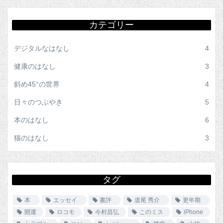
カテゴリー
デジタルなはなし
4
健康のはなし
3
斜め45°の世界
4
日々のつぶやき
5
本のはなし
6
猫のはなし
3
タグ
本
エッセイ
書評
道尾 秀介
更年期
開運
ロコモ
今村昌弘
このミス
iPhone