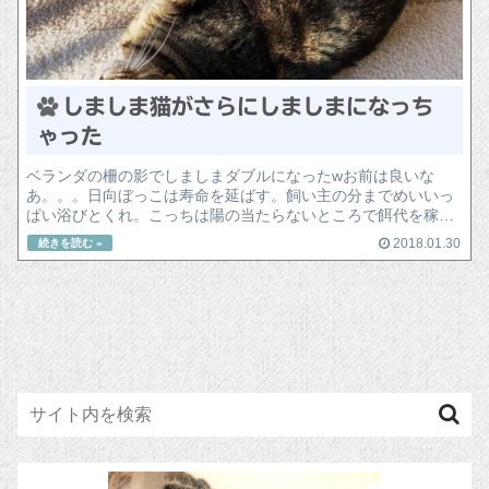
しましま猫がさらにしましまになっち
ゃった
ベランダの柵の影でしましまダブルになったwお前は良いな
あ。。。日向ぼっこは寿命を延ばす。飼い主の分までめいいっ
ぱい浴びとくれ。こっちは陽の当たらないところで餌代を稼ぐ
よ・・・(笑)
2018.01.30