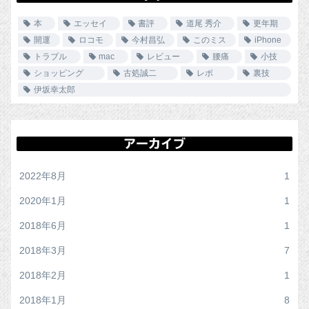
本
エッセイ
書評
道尾 秀介
更年期
開運
ロコモ
今村昌弘
このミス
iPhone
トラブル
mac
レビュー
腰痛
小技
ショッピング
古処誠二
レポ
裏技
伊坂幸太郎
アーカイブ
2022年8月
1
2020年1月
1
2018年6月
1
2018年3月
7
2018年2月
1
2018年1月
8