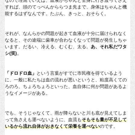
なので理屈でいえば、血液がちゃんと全身に行き渡ってさえ
すれば、頭のてっぺんかららつま先まで、身体はちゃんと機
能するはずなんです。たぶん、きっと、おそらく。
それが、なんらかの問題が起きて血液が十分に届けられなく
なると、その途端に歯車が合わなくなって問題が発生しちゃ
います。だるい、冷える、むくむ、太る。
あ、それ私だワタ
シ(笑)
。
「ドロドロ血」
という言葉がすでに市民権を得ているよう
に、一般に私たちは血の流れが悪いというと、粘度高くての
ろのろ、ちょろちょろといった、血自体に何か問題があるよ
うなイメージがある。
でも、そうじゃなくて、雨が降らないと川も底が見えてしま
って魚さえも運べないように、血流も
そもそも量が不足して
いるから流れ自体がおきなくて栄養を運べない
のです。