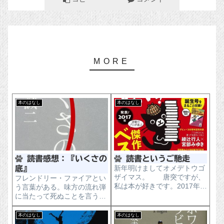
本のはなし
本のはなし
読書感想：『いくさの
読書というご馳走
新年明けましてオメデトウゴ
底』
ザイマス。 唐突ですが、
フレンドリー・ファイアとい
私は本が好きです。2017年は
う言葉がある。味方の流れ弾
ノウハウ本や自己啓発本、専
に当たって死ぬことを言うら
門書ばっかに手を出してい
しい。どこで読んだかは忘れ
て、正直小説系をほとんど読
たが、戦時中の犯罪で二番目
本のはなし
本のはなし
んでいませんでした。
に多いのが「上官殺し」とい