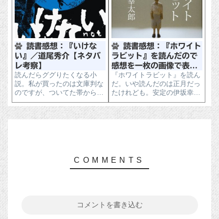
で、毎年年末恒例の『このミ
う話も聞く。戦時中、さも流
ステリーがすごい！』をチェ
れ弾に当たって死んだかのよ
ックし...
うに見せかけて部下に殺され
るのだ。
読書感想：『いけな
読書感想：『ホワイト
い』／道尾秀介【ネタバ
ラビット』を読んだので
レ考察】
感想を一枚の画像で表現
読んだらググりたくなる小
『ホワイトラビット』を読ん
してみる
説。私が買ったのは文庫判な
だ。いや読んだのは正月だっ
のですが、ついてた帯からち
たけれども。安定の伊坂幸太
ょっと引用。はい、出版社の
郎。このミス2位。そりゃ外
思惑に見事にハマり、この帯
れっこないわな。ってことで
に釣られて購入したヒトはワ
読んだ印象を一枚の画像で表
タシです(笑)。...
現してみる。それがコレ。
コメントを書き込む