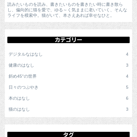
読みたいものを読み、書きたいものを書きたい時に書き散ら
し、偏向的に猫を愛で、ゆる～く気ままに老いていく、そんな
ライフを模索中。猫がいて、本さえあれば幸せなひと。
カテゴリー
デジタルなはなし
4
健康のはなし
3
斜め45°の世界
4
日々のつぶやき
5
本のはなし
6
猫のはなし
3
タグ