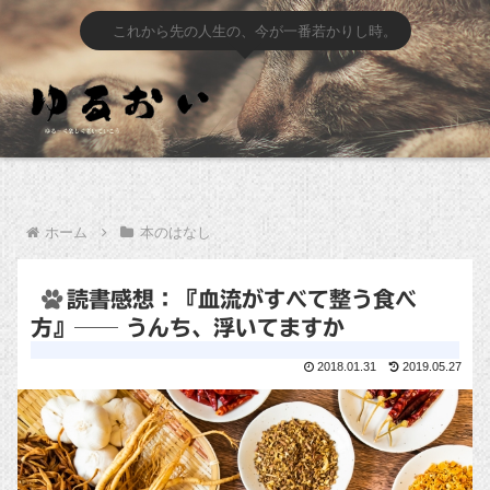
これから先の人生の、今が一番若かりし時。
ホーム
本のはなし
読書感想：『血流がすべて整う食べ
方』── うんち、浮いてますか
2018.01.31
2019.05.27