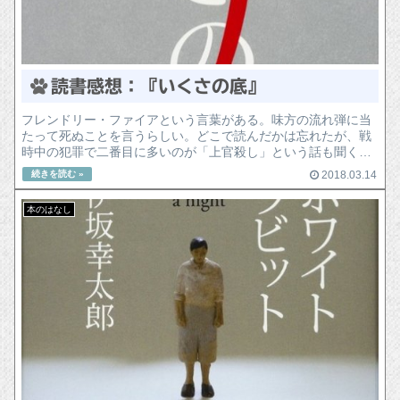
読書感想：『いくさの底』
フレンドリー・ファイアという言葉がある。味方の流れ弾に当
たって死ぬことを言うらしい。どこで読んだかは忘れたが、戦
時中の犯罪で二番目に多いのが「上官殺し」という話も聞く。
戦時中、さも流れ弾に当たって死んだかのように見せかけて部
2018.03.14
下に殺されるのだ。
本のはなし