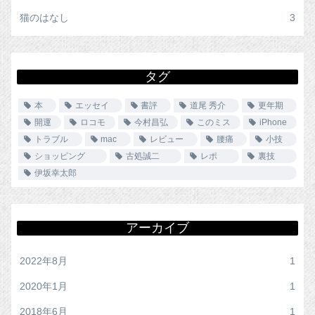
猫のはなし
3
タグ
本
エッセイ
書評
道尾 秀介
更年期
開運
ロコモ
今村昌弘
このミス
iPhone
トラブル
mac
レビュー
腰痛
小技
ショッピング
古処誠二
レポ
裏技
伊坂幸太郎
アーカイブ
2022年8月
1
2020年1月
1
2018年6月
1