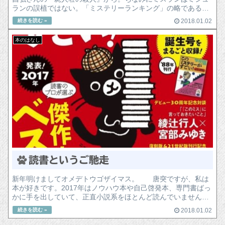
ランの誤植ではない。「ミステリーランキング」の略である。
... 続きを読む >>
2018.01.02
本のはなし
読書というご馳走
新年明けましてオメデトウゴザイマス。 唐突ですが、私は
本が好きです。2017年はノウハウ本や自己啓発本、専門書ばっ
かに手を出していて、正直小説系をほとんど読んでいませんで
した。 で、毎年年末恒例の『このミステリーがすごい！』
2018.01.02
をチェックし...