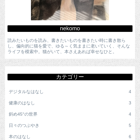
nekomo
読みたいものを読み、書きたいものを書きたい時に書き散ら
し、偏向的に猫を愛で、ゆる～く気ままに老いていく、そんな
ライフを模索中。猫がいて、本さえあれば幸せなひと。
カテゴリー
デジタルなはなし
4
健康のはなし
3
斜め45°の世界
4
日々のつぶやき
5
本のはなし
6