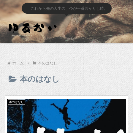
これから先の人生の、今が一番若かりし時。
ホーム
本のはなし
本のはなし
本のはなし