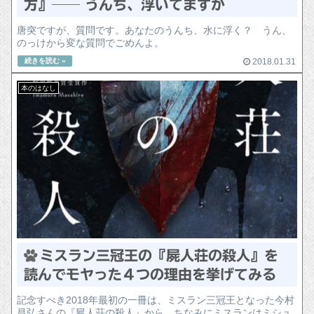
方』── うんち、浮いてますか
唐突ですが、質問です。あなたのうんち、水に浮く？ うん、
のっけから変な質問でごめんよ。
2018.01.31
本のはなし
ミスラン三冠王の『屍人荘の殺人』を
読んでモヤった４つの理由を挙げてみる
記念すべき2018年最初の一冊は、ミスラン三冠王となった今村
昌弘さんの『屍人荘の殺人』から。ちなみにミスランはミシュ