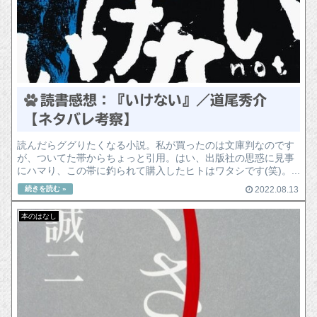
読書感想：『いけない』／道尾秀介
【ネタバレ考察】
読んだらググりたくなる小説。私が買ったのは文庫判なのです
が、ついてた帯からちょっと引用。はい、出版社の思惑に見事
にハマり、この帯に釣られて購入したヒトはワタシです(笑)。...
2022.08.13
本のはなし